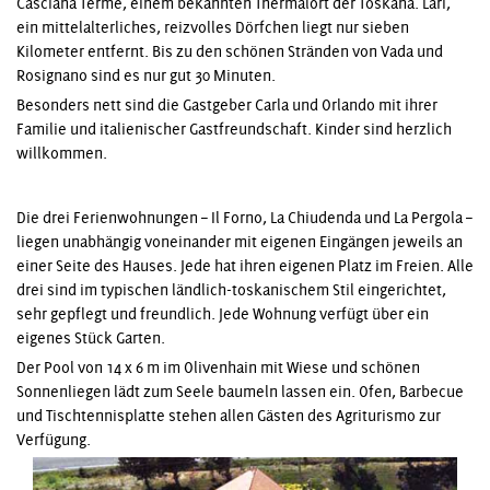
Casciana Terme, einem bekannten Thermalort der Toskana. Lari,
ein mittelalterliches, reizvolles Dörfchen liegt nur sieben
Kilometer entfernt. Bis zu den schönen Stränden von Vada und
Rosignano sind es nur gut 30 Minuten.
Besonders nett sind die Gastgeber Carla und Orlando mit ihrer
Familie und italienischer Gastfreundschaft. Kinder sind herzlich
willkommen.
Die drei Ferienwohnungen – Il Forno, La Chiudenda und La Pergola –
liegen unabhängig voneinander mit eigenen Eingängen jeweils an
einer Seite des Hauses. Jede hat ihren eigenen Platz im Freien. Alle
drei sind im typischen ländlich-toskanischem Stil eingerichtet,
sehr gepflegt und freundlich. Jede Wohnung verfügt über ein
eigenes Stück Garten.
Der Pool
von 14 x 6 m im Olivenhain mit Wiese und schönen
Sonnenliegen lädt zum Seele baumeln lassen ein. Ofen, Barbecue
und Tischtennisplatte stehen allen Gästen des Agriturismo zur
Verfügung.