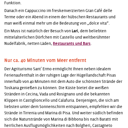
Funktion.
Danach ein Cappuccino im freskenverzierten Gran Café delle
Terme oder ein Abend in einem der hübschen Restaurants und
man weiß einmal mehr um die Bedeutung von „dolce vita“.
Ein Muss ist natürlich der Besuch von
Lari
, dem beliebten
mittelalterlichen Dörfchen mit Castello und weltberühmter
Nudelfabrik, netten Läden,
Restaurants und Bars
.
Nur ca. 40 Minuten vom Meer entfernt
Der Agriturismo Sant' Ermo ermöglicht Ihnen neben idealem
Ferienaufenthalt in der ruhigen Lage der Hügellandschaft Pisas
innerhalb von 40 Minuten mit dem Auto die schönsten Strände der
Toskana genießen zu können. Die Küste bietet die weißen
Stränden in Cecina, Vada und Rosignano und die bekannten
Klippen in Castiglioncello und Calafuria. Denjenigen, die sich am
liebsten unter dem Sonnenschirm entspannen, empfehlen wir die
Strände in Tirrenia und Marina di Pisa. Und weiter südlich befinden
sich die Naturstrände von Marina di Bibbona bis nach Baratti mit
herrlichen Ausflugsmöglichkeiten nach Bolgheri, Castagneto