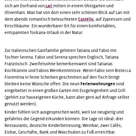
sich am Dorfrand von
Lari
mitten in einem Obstgarten und
Olivenhain. Man hat von dort einen sehr schönen Blick auf Lari mit
dem abends romantisch beleuchteten
Castello
, auf Zypressen und
Kirschbäume. Ein wunderbarer Ort für einen komfortablen,
entspannten Toskana-Urlaub in der Natur.
Zur italienischen Gastfamilie gehören Tatiana und Fabio mit
Tochter Serena. Fabio und Serena sprechen Englisch, Tatiana
Französisch. Zweifelsohne bemerkenswert sind Tatianas
Kochkünste und Fabios Weinkenntnisse. Wenn Fabio sein Bistecca
Fiorentina in feine Scheiben geschnitten auf den Tisch bringt
bleiben keine Wünsche offen. Die neun
Ferienwohnungen
sind
eingebettet in einen großen Garten mit Essgelegenheit und Grill
(gehört zur hauseigenen Küche, kann aber gern auf Anfrage selbst
genutzt werden).
Kinder fühlen sich ausgesprochen wohl, weil sie neugierig und
gefahrlos die Gegend erkunden können. Die Lage ist ideal: drei
Restaurants, deutsche Kinderbetreuung, Weinbar, zwei Cafés,
Eisbar, Geschäfte, Bank und Waschsalon zu Fuß erreichbar.