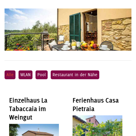
Alle
WLAN
Pool
Restaurant in der Nähe
Einzelhaus La
Ferienhaus Casa
Tabaccaia im
Pietraia
Weingut